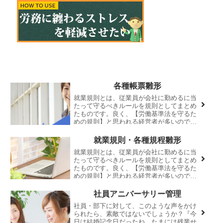
各種帳票雛形
就業規則とは、従業員が会社に勤めるに当
たって守るべきルールを規則としてまとめ
たものです。良く、【労働基準法を守るた
めの規則】と思われる経営者が多いのです
が、もちろん、労働基準法は会社が守らな
ければならないのですが、その上で規則す
就業規則・各種規程雛形
るルールの取...
就業規則とは、従業員が会社に勤めるに当
たって守るべきルールを規則としてまとめ
たものです。良く、【労働基準法を守るた
めの規則】と思われる経営者が多いのです
が、もちろん、労働基準法は会社が守らな
ければならないのですが、その上で規則す
社員アニバーサリー管理
るルールの取...
社員・部下に対して、このような声をかけ
られたら、素敵ではないでしょうか？『今
日は結婚記念日だったね、たまには残業せ